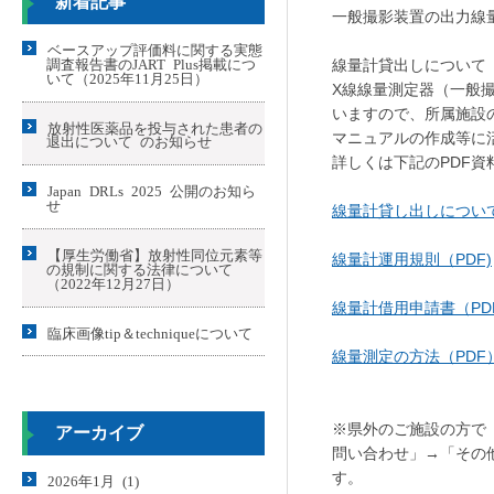
新着記事
一般撮影装置の出力線
ベースアップ評価料に関する実態
調査報告書のJART Plus掲載につ
線量計貸出しについて
いて（2025年11月25日）
X線線量測定器（一般
いますので、所属施設
放射性医薬品を投与された患者の
マニュアルの作成等に
退出について のお知らせ
詳しくは下記のPDF資
Japan DRLs 2025 公開のお知ら
せ
線量計貸し出しについて
【厚生労働省】放射性同位元素等
線量計運用規則（PDF)
の規制に関する法律について
（2022年12月27日）
線量計借用申請書（PDF
臨床画像tip＆techniqueについて
線量測定の方法（PDF
※県外のご施設の方で
アーカイブ
問い合わせ」→「その
す。
2026年1月 (1)