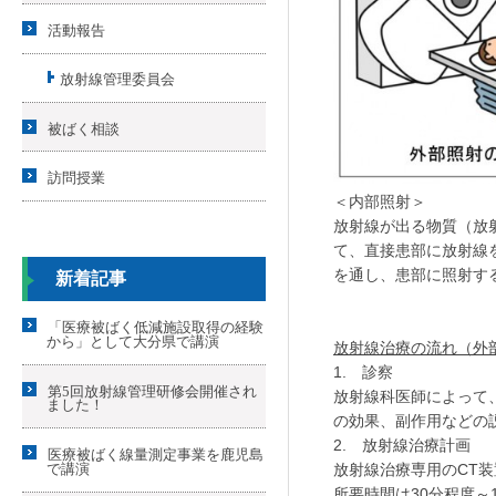
活動報告
放射線管理委員会
被ばく相談
訪問授業
＜内部照射＞
放射線が出る物質（放
て、直接患部に放射線
を通し、患部に照射す
新着記事
「医療被ばく低減施設取得の経験
から」として大分県で講演
放射線治療
の流れ
（外
1. 診察
第5回放射線管理研修会開催され
放射線科医師によって
ました！
の効果、副作用などの
2. 放射線治療計画
医療被ばく線量測定事業を鹿児島
で講演
放射線治療専用のCT
所要時間は30分程度～