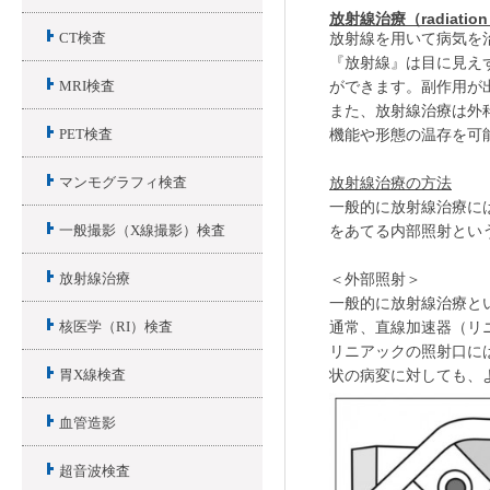
放射線治療
（
radiation
放射線を用いて病気を
CT検査
『放射線』は目に見え
ができます。副作用が
MRI検査
また、放射線治療は外
機能や形態の温存を可
PET検査
放射線治療
の方法
マンモグラフィ検査
一般的に放射線治療に
をあてる内部照射とい
一般撮影（X線撮影）検査
＜外部照射＞
放射線治療
一般的に放射線治療と
通常、直線加速器（リ
核医学（RI）検査
リニアックの照射口に
状の病変に対しても、
胃X線検査
血管造影
超音波検査