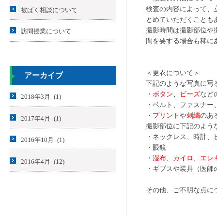
検査の内容によって、
被ばく相談について
とめていただくことも
撮影時間は撮影部位や撮
訪問授業について
間を要する場合も稀に
＜更衣について＞
アーカイブ
下記のような写真に写
・
ボタン
、
ビーズ
など
2018年3月 (1)
・ベルト、ファスナー
・
プリント
や
刺繍
のあ
2017年4月 (1)
撮影部位に下記のよう
・ネックレス、時計、
2016年10月 (1)
・眼鏡
・
湿布
、
カイロ
、
エレ
2016年4月 (12)
・ギプスや装具（医師
その他、ご不明な点に