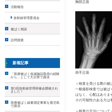
胸部正面
活動報告
放射線管理委員会
被ばく相談
訪問授業
新着記事
両手正面
「医療被ばく低減施設取得の経験
から」として大分県で講演
＜検査を受ける際の被
第5回放射線管理研修会開催され
一般撮影検査では被ば
ました！
はなく、心配はありま
その可能性のある方は
医療被ばく線量測定事業を鹿児島
で講演
＜検査の方法について