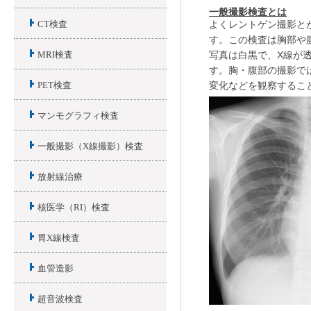
一般撮影検査とは
よくレントゲン撮影と
CT検査
す。この検査は胸部や
写真は白黒で、X線が
MRI検査
す。胸・腹部の撮影で
変化などを観察するこ
PET検査
マンモグラフィ検査
一般撮影（X線撮影）検査
放射線治療
核医学（RI）検査
胃X線検査
血管造影
超音波検査